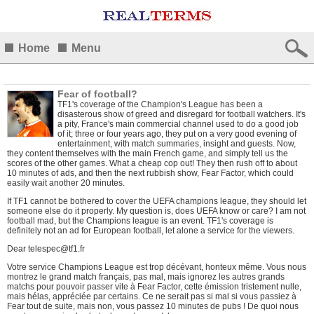
Home
Menu
Fear of football?
TF1's coverage of the Champion's League has been a
disasterous show of greed and disregard for football watchers. It's
a pity, France's main commercial channel used to do a good job
of it; three or four years ago, they put on a very good evening of
entertainment, with match summaries, insight and guests. Now,
they content themselves with the main French game, and simply tell us the
scores of the other games. What a cheap cop out! They then rush off to about
10 minutes of ads, and then the next rubbish show, Fear Factor, which could
easily wait another 20 minutes.
If TF1 cannot be bothered to cover the UEFA champions league, they should let
someone else do it properly. My question is, does UEFA know or care? I am not
football mad, but the Champions league is an event. TF1's coverage is
definitely not an ad for European football, let alone a service for the viewers.
Dear telespec@tf1.fr
Votre service Champions League est trop décévant, honteux même. Vous nous
montrez le grand match français, pas mal, mais ignorez les autres grands
matchs pour pouvoir passer vite à Fear Factor, cette émission tristement nulle,
mais hélas, appréciée par certains. Ce ne serait pas si mal si vous passiez à
Fear tout de suite, mais non, vous passez 10 minutes de pubs ! De quoi nous