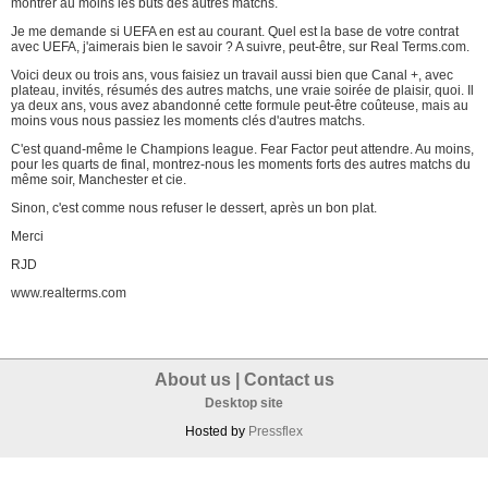
montrer au moins les buts des autres matchs.
Je me demande si UEFA en est au courant. Quel est la base de votre contrat
avec UEFA, j'aimerais bien le savoir ? A suivre, peut-être, sur Real Terms.com.
Voici deux ou trois ans, vous faisiez un travail aussi bien que Canal +, avec
plateau, invités, résumés des autres matchs, une vraie soirée de plaisir, quoi. Il
ya deux ans, vous avez abandonné cette formule peut-être coûteuse, mais au
moins vous nous passiez les moments clés d'autres matchs.
C'est quand-même le Champions league. Fear Factor peut attendre. Au moins,
pour les quarts de final, montrez-nous les moments forts des autres matchs du
même soir, Manchester et cie.
Sinon, c'est comme nous refuser le dessert, après un bon plat.
Merci
RJD
www.realterms.com
About us
|
Contact us
Desktop site
Hosted by
Pressflex